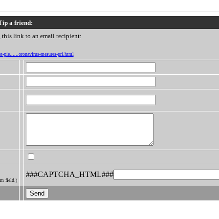
Tip a friend:
this link to an email recipient:
t-pie......oronavirus-mesures-pri.html
###CAPTCHA_HTML###
m field.)