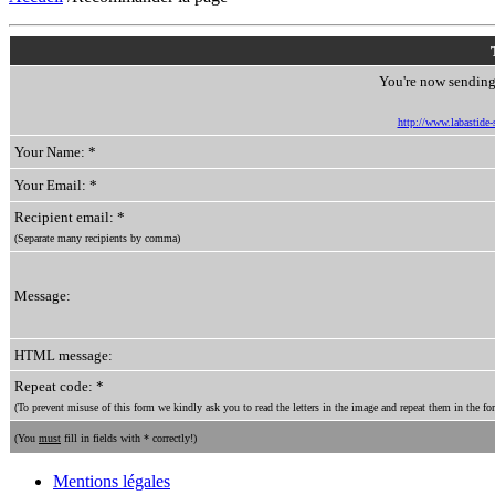
You're now sending 
http://www.labastide-s
Your Name: *
Your Email: *
Recipient email: *
(Separate many recipients by comma)
Message:
HTML message:
Repeat code: *
(To prevent misuse of this form we kindly ask you to read the letters in the image and repeat them in the for
(You
must
fill in fields with * correctly!)
Mentions légales