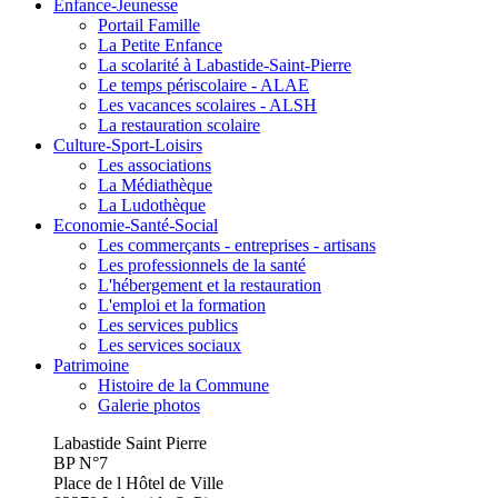
Enfance-Jeunesse
Portail Famille
La Petite Enfance
La scolarité à Labastide-Saint-Pierre
Le temps périscolaire - ALAE
Les vacances scolaires - ALSH
La restauration scolaire
Culture-Sport-Loisirs
Les associations
La Médiathèque
La Ludothèque
Economie-Santé-Social
Les commerçants - entreprises - artisans
Les professionnels de la santé
L'hébergement et la restauration
L'emploi et la formation
Les services publics
Les services sociaux
Patrimoine
Histoire de la Commune
Galerie photos
Labastide Saint Pierre
BP N°7
Place de l Hôtel de Ville