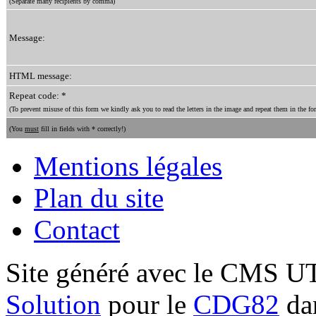
(Separate many recipients by comma)
Message:
HTML message:
Repeat code: *
(To prevent misuse of this form we kindly ask you to read the letters in the image and repeat them in the for
(You
must
fill in fields with * correctly!)
Mentions légales
Plan du site
Contact
Site généré avec le CMS 
Solution
pour le
CDG82
dan